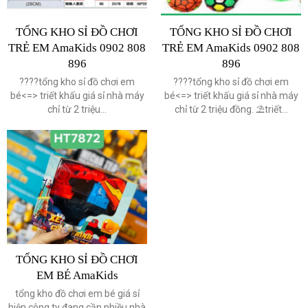
TỔNG KHO SỈ ĐỒ CHƠI
TỔNG KHO SỈ ĐỒ CHƠI
TRẺ EM AmaKids 0902 808
TRẺ EM AmaKids 0902 808
896
896
????️tổng kho sỉ đồ chơi em
????tổng kho sỉ đồ chơi em
bé<=> triết khấu giá sỉ nhà máy
bé<=> triết khấu giá sỉ nhà máy
chỉ từ 2 triệu...
chỉ từ 2 triệu đồng. ⛱triết...
TỔNG KHO SỈ ĐỒ CHƠI
EM BÉ AmaKids
tổng kho đồ chơi em bé giá sỉ
hiện công ty đang cần nhiều nhà