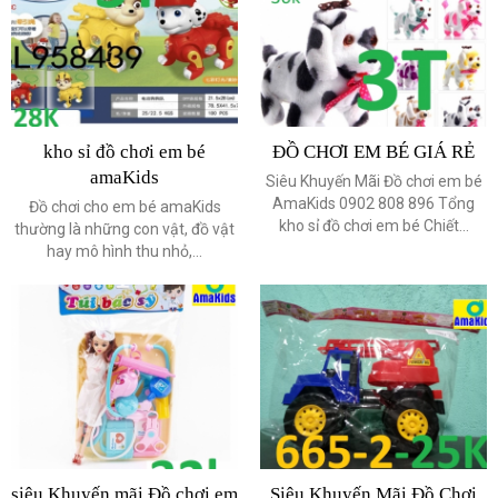
kho sỉ đồ chơi em bé
ĐỒ CHƠI EM BÉ GIÁ RẺ
amaKids
Siêu Khuyến Mãi Đồ chơi em bé
AmaKids 0902 808 896 Tổng
Đồ chơi cho em bé amaKids
kho sỉ đồ chơi em bé Chiết...
thường là những con vật, đồ vật
hay mô hình thu nhỏ,...
siêu Khuyến mãi Đồ chơi em
Siêu Khuyến Mãi Đồ Chơi