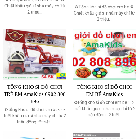
Chiết khấu giá sỉ nhà máy chỉ từ
♻️Tổng kho sỉ đồ chơi em bé ♻️
2 triệu...
Chiết khấu giá sỉ nhà máy chỉ từ
2 triệu...
TỔNG KHO SỈ ĐỒ CHƠI
TỔNG KHO SỈ ĐỒ CHƠI
TRẺ EM AmaKids 0902 808
EM BÉ AmaKids
896
♻️tổng kho sỉ đồ chơi em bé<=>
triết khấu giá sỉ nhà máy chỉ từ 2
♻️tổng kho sỉ đồ chơi em bé<=>
triệu đồng. ⛱triết...
triết khấu giá sỉ nhà máy chỉ từ 2
triệu đồng. ⛱triết...