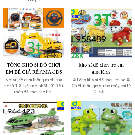
TỔNG KHO SỈ ĐỒ CHƠI
kho sỉ đồ chơi trẻ em
EM BÉ GIÁ RẺ AMAkIDS
amaKids
5 món đồ chơi thông minh cho
♻️Tổng kho sỉ đồ chơi em bé ♻️
bé từ 1-3 tuổi mới nhất 2023 5+
Chiết khấu giá sỉ nhà máy chỉ từ
món đồ chơi cho bé...
2 triệu...