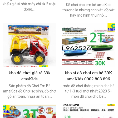
khấu giá sỉ nhà máy chỉ từ 2 triệu
Đồ chơi cho em bé amaKids
đồng....
thường là những con vật, đồ vật
hay mô hình thu nhỏ,...
kho đồ chơi giá rẻ 39k
kho sỉ đồ chơi em bé 39K
amaKids
amaKids 0902 808 896
Sản phẩm đồ Chơi Em Bé
món đồ chơi thông minh cho bé
amaKids đồ Chơi sơ sinh, đồ chơi
từ 1-3 tuổi mới nhất 2023 5+
gỗ an toàn, nhựa an toàn,...
món đồ chơi cho bé...