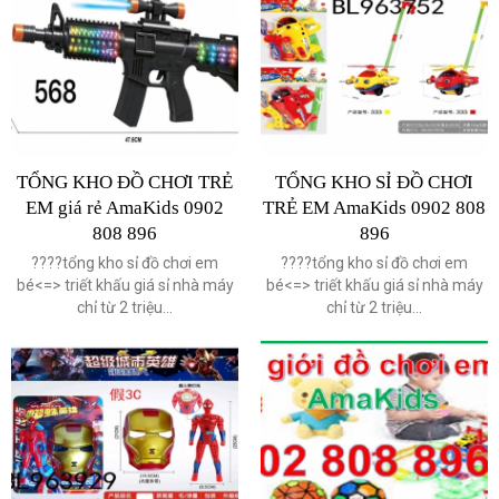
TỔNG KHO ĐỒ CHƠI TRẺ
TỔNG KHO SỈ ĐỒ CHƠI
EM giá rẻ AmaKids 0902
TRẺ EM AmaKids 0902 808
808 896
896
????️tổng kho sỉ đồ chơi em
????️tổng kho sỉ đồ chơi em
bé<=> triết khấu giá sỉ nhà máy
bé<=> triết khấu giá sỉ nhà máy
chỉ từ 2 triệu...
chỉ từ 2 triệu...