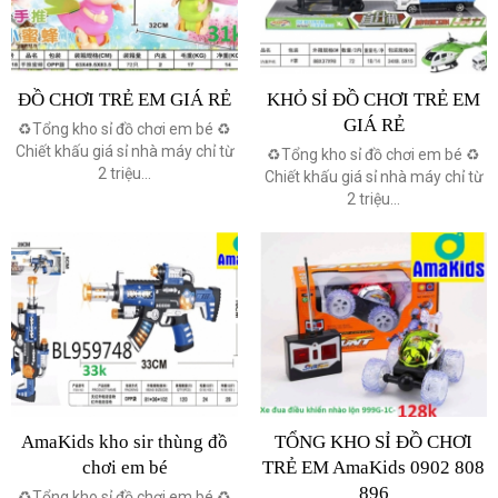
ĐỒ CHƠI TRẺ EM GIÁ RẺ
KHỎ SỈ ĐỒ CHƠI TRẺ EM
GIÁ RẺ
♻️Tổng kho sỉ đồ chơi em bé ♻️
Chiết khấu giá sỉ nhà máy chỉ từ
♻️Tổng kho sỉ đồ chơi em bé ♻️
2 triệu...
Chiết khấu giá sỉ nhà máy chỉ từ
2 triệu...
AmaKids kho sir thùng đồ
TỔNG KHO SỈ ĐỒ CHƠI
chơi em bé
TRẺ EM AmaKids 0902 808
896
♻️Tổng kho sỉ đồ chơi em bé ♻️