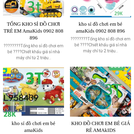
TỔNG KHO SỈ ĐỒ CHƠI
kho sỉ đồ chơi em bé
TRẺ EM AmaKids 0902 808
amaKids 0902 808 896
896
????????Tổng kho sỉ đồ chơi em
bé ????Chiết khấu giá sỉ nhà
????????Tổng kho sỉ đồ chơi em
máy chỉ từ 2 triệu...
bé ????Chiết khấu giá sỉ nhà
máy chỉ từ 2 triệu...
kho sỉ đồ chơi em bé
KHO ĐỒ CHƠI EM BÉ GIÁ
amaKids
RẺ AMAkIDS