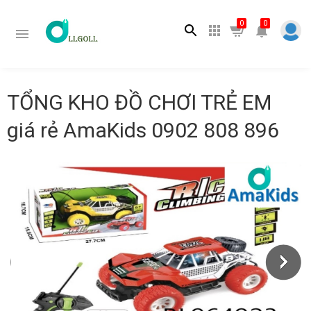
Tìm kiếm
0
0
TỔNG KHO ĐỒ CHƠI TRẺ EM
giá rẻ AmaKids 0902 808 896