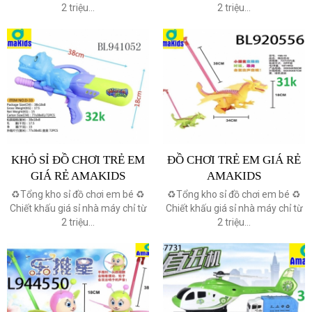
2 triệu...
2 triệu...
KHỎ SỈ ĐỒ CHƠI TRẺ EM
ĐỒ CHƠI TRẺ EM GIÁ RẺ
GIÁ RẺ AMAKIDS
AMAKIDS
♻️Tổng kho sỉ đồ chơi em bé ♻️
♻️Tổng kho sỉ đồ chơi em bé ♻️
Chiết khấu giá sỉ nhà máy chỉ từ
Chiết khấu giá sỉ nhà máy chỉ từ
2 triệu...
2 triệu...