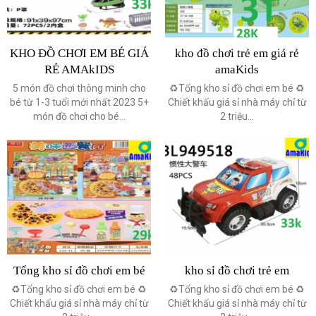
KHO ĐỒ CHƠI EM BÉ GIÁ
kho đồ chơi trẻ em giá rẻ
RẺ AMAkIDS
amaKids
5 món đồ chơi thông minh cho
♻️Tổng kho sỉ đồ chơi em bé ♻️
bé từ 1-3 tuổi mới nhất 2023 5+
Chiết khấu giá sỉ nhà máy chỉ từ
món đồ chơi cho bé...
2 triệu...
Tổng kho sỉ đồ chơi em bé
kho sỉ đồ chơi trẻ em
♻️Tổng kho sỉ đồ chơi em bé ♻️
♻️Tổng kho sỉ đồ chơi em bé ♻️
Chiết khấu giá sỉ nhà máy chỉ từ
Chiết khấu giá sỉ nhà máy chỉ từ