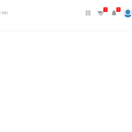
0
0
 tức