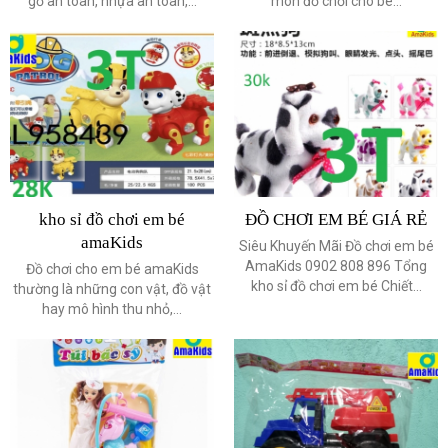
gỗ an toàn, nhựa an toàn,...
món đồ chơi cho bé...
kho sỉ đồ chơi em bé
ĐỒ CHƠI EM BÉ GIÁ RẺ
amaKids
Siêu Khuyến Mãi Đồ chơi em bé
AmaKids 0902 808 896 Tổng
Đồ chơi cho em bé amaKids
kho sỉ đồ chơi em bé Chiết...
thường là những con vật, đồ vật
hay mô hình thu nhỏ,...