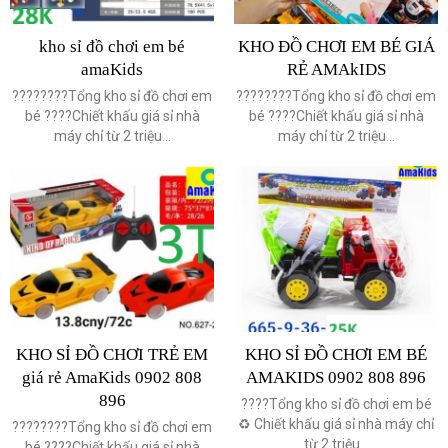
kho sỉ đồ chơi em bé
KHO ĐỒ CHƠI EM BÉ GIÁ
amaKids
RẺ AMAkIDS
????????Tổng kho sỉ đồ chơi em
????????Tổng kho sỉ đồ chơi em
bé ????Chiết khấu giá sỉ nhà
bé ????Chiết khấu giá sỉ nhà
máy chỉ từ 2 triệu...
máy chỉ từ 2 triệu...
KHO SỈ ĐỒ CHƠI TRẺ EM
KHO SỈ ĐỒ CHƠI EM BÉ
giá rẻ AmaKids 0902 808
AMAKIDS 0902 808 896
896
????Tổng kho sỉ đồ chơi em bé
♻️ Chiết khấu giá sỉ nhà máy chỉ
????????Tổng kho sỉ đồ chơi em
từ 2 triệu...
bé ????Chiết khấu giá sỉ nhà