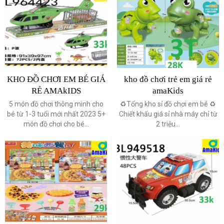
KHO ĐỒ CHƠI EM BÉ GIÁ
kho đồ chơi trẻ em giá rẻ
RẺ AMAkIDS
amaKids
5 món đồ chơi thông minh cho
♻️Tổng kho sỉ đồ chơi em bé ♻️
bé từ 1-3 tuổi mới nhất 2023 5+
Chiết khấu giá sỉ nhà máy chỉ từ
món đồ chơi cho bé...
2 triệu...