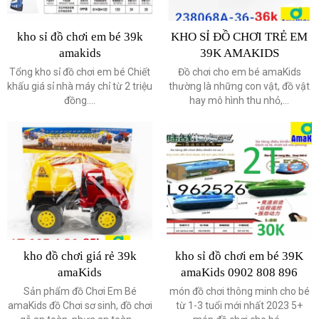
kho sỉ đồ chơi em bé 39k
KHO SỈ ĐỒ CHƠI TRẺ EM
amakids
39K AMAKIDS
Tổng kho sỉ đồ chơi em bé Chiết
Đồ chơi cho em bé amaKids
khấu giá sỉ nhà máy chỉ từ 2 triệu
thường là những con vật, đồ vật
đồng....
hay mô hình thu nhỏ,...
kho đồ chơi giá rẻ 39k
kho sỉ đồ chơi em bé 39K
amaKids
amaKids 0902 808 896
Sản phẩm đồ Chơi Em Bé
món đồ chơi thông minh cho bé
amaKids đồ Chơi sơ sinh, đồ chơi
từ 1-3 tuổi mới nhất 2023 5+