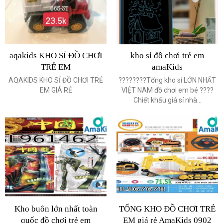
aqakids KHO SỈ ĐỒ CHƠI
kho sỉ đồ chơi trẻ em
TRẺ EM
amaKids
AQAKIDS KHO SỈ ĐỒ CHƠI TRẺ
????????Tổng kho sỉ LỚN NHẤT
EM GIÁ RẺ
VIỆT NAM đồ chơi em bé ????
Chiết khấu giá sỉ nhà...
Kho buôn lớn nhất toàn
TỔNG KHO ĐỒ CHƠI TRẺ
quốc đồ chơi trẻ em
EM giá rẻ AmaKids 0902