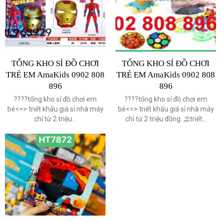
TỔNG KHO SỈ ĐỒ CHƠI
TỔNG KHO SỈ ĐỒ CHƠI
TRẺ EM AmaKids 0902 808
TRẺ EM AmaKids 0902 808
896
896
????️tổng kho sỉ đồ chơi em
????tổng kho sỉ đồ chơi em
bé<=> triết khấu giá sỉ nhà máy
bé<=> triết khấu giá sỉ nhà máy
chỉ từ 2 triệu...
chỉ từ 2 triệu đồng. ⛱triết...