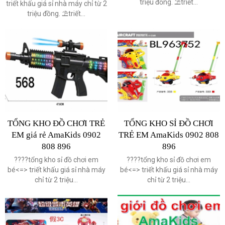
triệu đồng. ⛱triết...
triết khấu giá sỉ nhà máy chỉ từ 2
triệu đồng. ⛱triết...
TỔNG KHO ĐỒ CHƠI TRẺ
TỔNG KHO SỈ ĐỒ CHƠI
EM giá rẻ AmaKids 0902
TRẺ EM AmaKids 0902 808
808 896
896
????️tổng kho sỉ đồ chơi em
????️tổng kho sỉ đồ chơi em
bé<=> triết khấu giá sỉ nhà máy
bé<=> triết khấu giá sỉ nhà máy
chỉ từ 2 triệu...
chỉ từ 2 triệu...