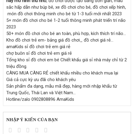
hay mô hình thu nhỏ
, đồ chơi được tạo dáng đơn giản, màu
sắc hấp dẫn như búp bê, xe đồ chơi cho bé, đồ chơi xếp hình,
món đồ chơi thông minh cho bé từ 1-3 tuổi mới nhất 2023
5+ món đồ chơi cho bé 1-2 tuổi thông minh phát triển trí não
2023
50+ món đồ chơi cho bé an toàn, phù hợp, kích thích trí não…
Kho đồ chơi trẻ em- bảng giá đồ chơi_ đồ chơi giá rẻ…
amaKids sỉ đồ chơi trẻ em giá rẻ
chợ buôn sỉ đồ chơi trẻ em giá rẻ
Tổng kho sỉ đồ chơi em bé Chiết khấu giá sỉ nhà máy chỉ từ 2
triệu đồng.
CÀNG MUA CÀNG RẺ chiết khấu nhiều cho khách mua lại
Giá cả cực kỳ ưu đãi cho khách yêu
Sản phẩm đa dạng, mẫu mã đẹp, hàng mới nhập khẩu từ
Trung Quốc, Thái Lan và Việt Nam...
Hotline/zalo 0902808896 AmaKids
NHẬP Ý KIẾN CỦA BẠN