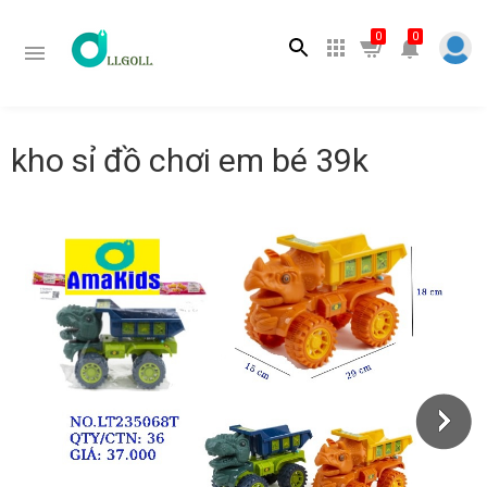
Tìm kiếm
0
0
kho sỉ đồ chơi em bé 39k