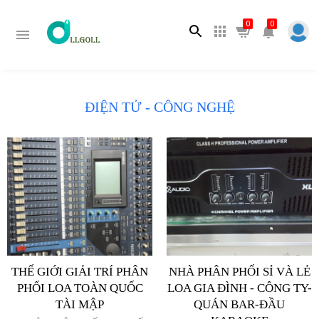
Tìm kiếm
0
0
ĐIỆN TỬ - CÔNG NGHỆ
THẾ GIỚI GIẢI TRÍ PHÂN
NHÀ PHÂN PHỐI SỈ VÀ LẺ
PHỐI LOA TOÀN QUỐC
LOA GIA ĐÌNH - CÔNG TY-
TÀI MẬP
QUÁN BAR-ĐẦU