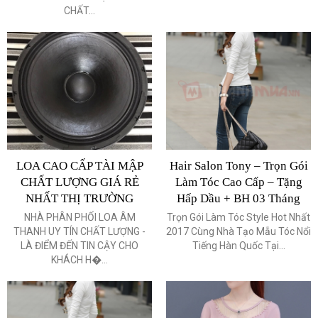
CHẤT...
LOA CAO CẤP TÀI MẬP
Hair Salon Tony – Trọn Gói
CHẤT LƯỢNG GIÁ RẺ
Làm Tóc Cao Cấp – Tặng
NHẤT THỊ TRƯỜNG
Hấp Dầu + BH 03 Tháng
NHÀ PHÂN PHỐI LOA ÂM
Trọn Gói Làm Tóc Style Hot Nhất
THANH UY TÍN CHẤT LƯỢNG -
2017 Cùng Nhà Tạo Mẫu Tóc Nổi
LÀ ĐIỂM ĐẾN TIN CẬY CHO
Tiếng Hàn Quốc Tại...
KHÁCH H�...