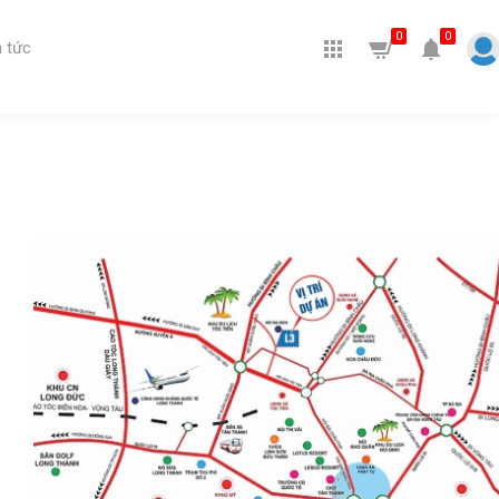
0
0
 tức