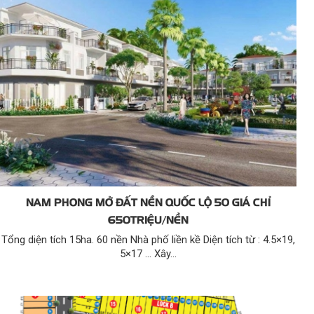
NAM PHONG MỞ ĐẤT NỀN QUỐC LỘ 50 GIÁ CHỈ
650TRIỆU/NỀN
Tổng diện tích 15ha. 60 nền Nhà phố liền kề Diện tích từ : 4.5×19,
5×17 … Xây...