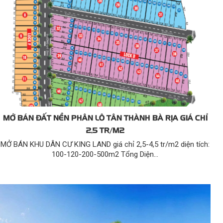
MỞ BÁN ĐẤT NỀN PHÂN LÔ TÂN THÀNH BÀ RỊA GIÁ CHỈ
2,5 TR/M2
MỞ BÁN KHU DÂN CƯ KING LAND giá chỉ 2,5-4,5 tr/m2 diện tích:
100-120-200-500m2 Tổng Diện...