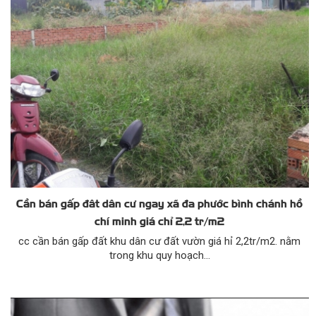
Cần bán gấp đât dân cư ngay xã đa phước bình chánh hồ
chí minh giá chỉ 2,2 tr/m2
cc cần bán gấp đất khu dân cư đất vườn giá hỉ 2,2tr/m2. nằm
trong khu quy hoạch...