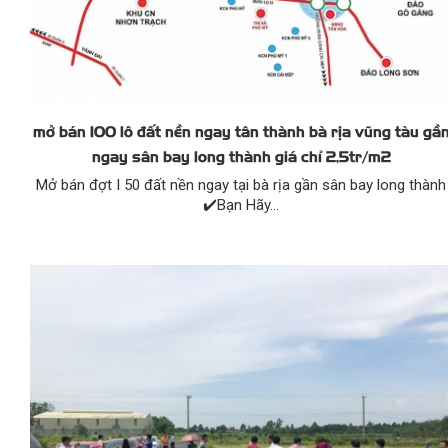
mở bán 100 lô đất nền ngay tân thành bà rịa vũng tàu gầ
ngay sân bay long thành giá chỉ 2,5tr/m2
Mở bán đợt I 50 đất nền ngay tại bà rịa gần sân bay long thành
✔️Bạn Hãy...