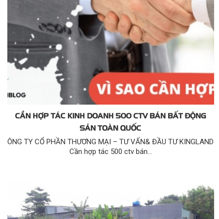
CẦN HỢP TÁC KINH DOANH 500 CTV BÁN BẤT ĐỘNG
SẢN TOÀN QUỐC
ÔNG TY CỔ PHẦN THƯƠNG MẠI – TƯ VẤN& ĐẦU TƯ KINGLAND
Cần hợp tác 500 ctv bán...