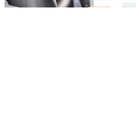
CẦN HỢP TÁC KINH DOANH 500 CTV BÁN BẤT ĐỘNG
SẢN TOÀN QUỐC
ÔNG TY CỔ PHẦN THƯƠNG MẠI – TƯ VẤN& ĐẦU TƯ KINGLAND
Cần hợp tác 500 ctv bán...