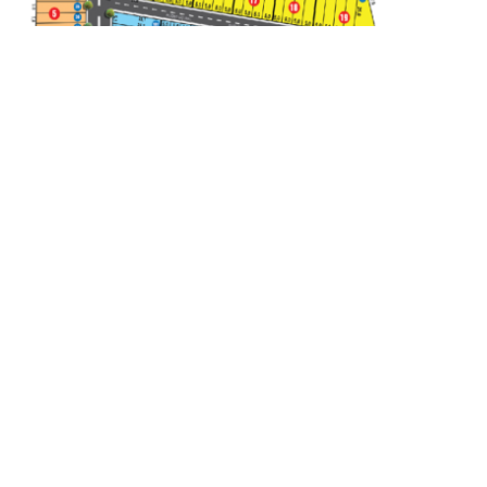
MỞ BÁN ĐẤT NỀN PHÂN LÔ TÂN THÀNH BÀ RỊA GIÁ CHỈ
2,5 TR/M2
MỞ BÁN KHU DÂN CƯ KING LAND giá chỉ 2,5-4,5 tr/m2 diện tích:
100-120-200-500m2 Tổng Diện...