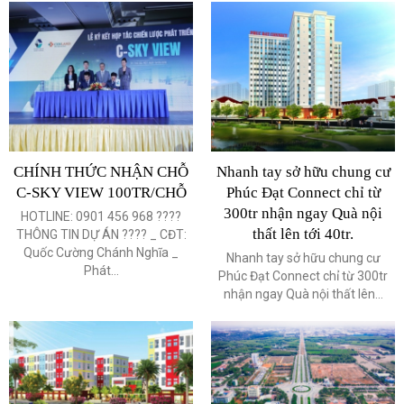
CHÍNH THỨC NHẬN CHỖ
Nhanh tay sở hữu chung cư
C-SKY VIEW 100TR/CHỖ
Phúc Đạt Connect chỉ từ
300tr nhận ngay Quà nội
HOTLINE: 0901 456 968 ????
thất lên tới 40tr.
THÔNG TIN DỰ ÁN ???? _ CĐT:
Quốc Cường Chánh Nghĩa _
Nhanh tay sở hữu chung cư
Phát...
Phúc Đạt Connect chỉ từ 300tr
nhận ngay Quà nội thất lên...