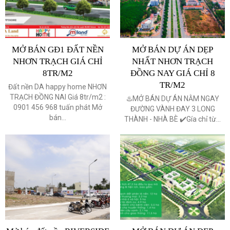
MỞ BÁN GĐ1 ĐẤT NỀN
MỞ BÁN DỰ ÁN DẸP
NHƠN TRẠCH GIÁ CHỈ
NHẤT NHƠN TRẠCH
8TR/M2
ĐỒNG NAY GIÁ CHỈ 8
TR/M2
Đất nền DA happy home NHƠN
TRẠCH ĐỒNG NAI Giá 8tr/m2 :
♨️MỞ BÁN DỰ ÁN NẰM NGAY
0901 456 968 tuấn phát Mở
ĐƯỜNG VÀNH ĐAY 3 LONG
bán...
THÀNH - NHÀ BÈ ✔️Gía chỉ từ...