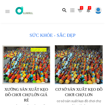
Tìm kiếm
0
0
SỨC KHỎE - SẮC ĐẸP
XƯỞNG SẢN XUẤT KẸO
CƠ SỞ SẢN XUẤT KẸO ĐỒ
ĐỒ CHƠI CHỢ LỚN GIÁ
CHƠI CHỢ LƠN
RẺ
cơ sở sản xuất kẹo đồ chơi chợ