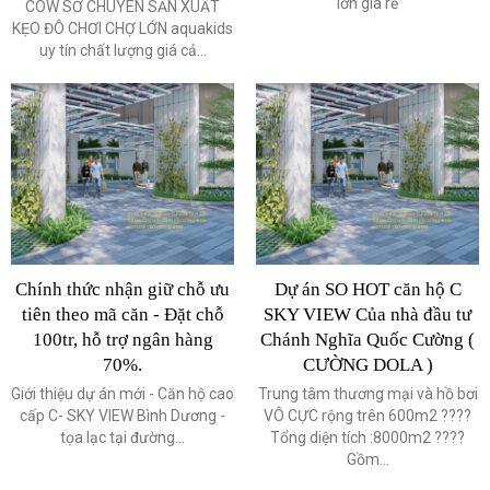
lớn giá rẻ
COW SỞ CHUYÊN SẢN XUẤT
KẸO ĐÔ CHƠI CHỢ LỚN aquakids
uy tín chất lượng giá cả...
Chính thức nhận giữ chỗ ưu
Dự án SO HOT căn hộ C
tiên theo mã căn - Đặt chỗ
SKY VIEW Của nhà đầu tư
100tr, hỗ trợ ngân hàng
Chánh Nghĩa Quốc Cường (
70%.
CƯỜNG DOLA )
Giới thiệu dự án mới - Căn hộ cao
Trung tâm thương mại và hồ bơi
cấp C- SKY VIEW Bình Dương -
VÔ CỰC rộng trên 600m2 ????
tọa lạc tại đường...
Tổng diện tích :8000m2 ????
Gồm...