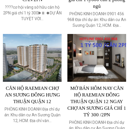
ngủ
????cơ hội vàng sở hữu căn hộ
2PN giá chỉ 1 tỷ 300▶️⏸ ⏺DỰ ÁN
PHÒNG KINH DOANH 0901 456
TUYỆT VỜI...
968 Địa chỉ dự án: Khu dân cư An
Sương Quận 12, HCM. Địa...
CĂN HỘ RAEMIAN CHỢ
MỞ BÁN HÔM NAY CĂN
AN SƯƠNG ĐÔNG HƯNG
HỘ RAEMIAN ĐÔNG
THUẬN QUẬN 12
THUẬN QUẬN 12 NGAY
CHỢ AN SƯƠNG GIÁ CHỈ 1
PHÒNG KINH DOANH Địa chỉ dự
TỶ 300 /2PN
án: Khu dân cư An Sương Quận
12, HCM. Địa chỉ văn...
PHÒNG KINH DOANH Địa chỉ dự
án: Khu dân cư An Sương Quận