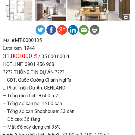
: #MT-0000135
Mã
: 1944
Lượt xem
31.000.000 đ
/
35.000.000 đ
HOTLINE: 0901 456 968
???? THÔNG TIN DỰ ÁN ????
_ CĐT: Quốc Cường Chánh Nghĩa
_ Phát Triển Dự Án: CENLAND
– Tổng diện tích: 8.600 m2
– Tổng số căn hộ: 1.200 căn
– Tổng số căn Shophouse: 33 căn
– Độ cao: 36 tầng
– Mật độ xây dựng chỉ 35%
▶▶▶ 3 loại diện tích: 50m2, 70-90 m2, 100-140m2