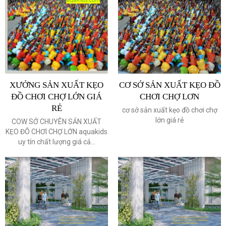
XƯỞNG SẢN XUẤT KẸO
CƠ SỞ SẢN XUẤT KẸO ĐỒ
ĐỒ CHƠI CHỢ LỚN GIÁ
CHƠI CHỢ LƠN
RẺ
cơ sở sản xuất kẹo đồ chơi chợ
lớn giá rẻ
COW SỞ CHUYÊN SẢN XUẤT
KẸO ĐÔ CHƠI CHỢ LỚN aquakids
uy tín chất lượng giá cả...