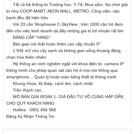
Tất cả hệ thống từ Trường học; Y Tế; Mua sắm; Vui chơi giải
????
trí như COOP-MART, AEON MALL, METRO, Công viên, sân
banh đều đã hiện hữu.
Với 33 căn Shophouse C-SkyView , trên 1000 căn hộ đem
????
đến cho việc kinh doanh tại đây những giá trị lợi nhuận rất lớn
ĐẲNG CẤP "VÀNG"
????
????
Bàn giao nội thất hoàn thiện cao cấp chuẩn 5*
????
1.935 m2 cho cây xanh và không gian sống thoáng đãng,
????
chan hòa thiên nhiên.
Hệ thống an ninh nghiêm ngặt với khoá điện từ, camera IP
????
thông minh cho phép quan sát căn hộ ở mọi nơi thông qua
smartphone… Quản lý hoàn toàn bằng thiết bị thông minh.
Khung nhựa, lõi thép, cách âm, cách nhiệt
????
Trần thạch cao...
????
MỞ BÁN GIAI ĐOẠN 1- GIÁ ĐẦU TƯ VÔ CÙNG HẤP DẪN
????
CHO QUÝ KHÁCH HÀNG
????
Hotline : 0901 456 968
☎️
Đăng Ký Nhận Thông Tin: