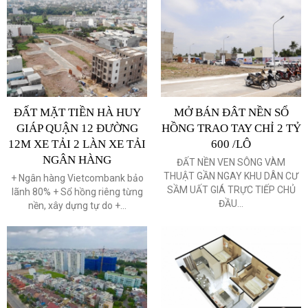
ĐẤT MẶT TIỀN HÀ HUY
MỞ BÁN ĐÂT NỀN SỔ
GIÁP QUẬN 12 ĐƯỜNG
HỒNG TRAO TAY CHỈ 2 TỶ
12M XE TẢI 2 LÀN XE TẢI
600 /LÔ
NGÂN HÀNG
ĐẤT NỀN VEN SÔNG VÀM
THUẬT GẦN NGAY KHU DÂN CƯ
+ Ngân hàng Vietcombank bảo
SẦM UẤT GIÁ TRỰC TIẾP CHỦ
lãnh 80% + Sổ hồng riêng từng
ĐẦU...
nền, xây dựng tự do +...