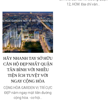
12, HCM. Địa chỉ văn...
HÃY NHANH TAY SỞ HỮU
CĂN HỘ ĐẸP NHẤT QUẬN
TÂN BÌNH VỚI NHIỀU
TIỆN ÍCH TUYỆT VỜI
NGAY CỘNG HÒA
CỘNG HÒA GARDEN VỊ TRÍ CỰC
ĐẸP nằm ngay mặt tiền đường
cộng hòa. -cơ hội...