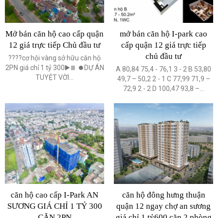
Mở bán căn hộ cao cấp quận
mở bán căn hộ I-park cao
12 giá trực tiếp Chủ đầu tư
cấp quận 12 giá trực tiếp
chủ đầu tư
????cơ hội vàng sở hữu căn hộ
2PN giá chỉ 1 tỷ 300▶️⏸ ⏺DỰ ÁN
A 80,84 75,4 - 76,1 3 - 2 B 53,80
TUYỆT VỜI...
49,7 – 50,2 2 - 1 C 77,99 71,9 –
72,9 2 - 2 D 100,47 93,8 –...
căn hộ cao cấp I-Park AN
căn hộ đông hưng thuận
SƯƠNG GIÁ CHỈ 1 TỶ 300
quận 12 ngay chợ an sương
CĂN 2PN
giá chỉ 1 tỷ600 căn 2 phòng