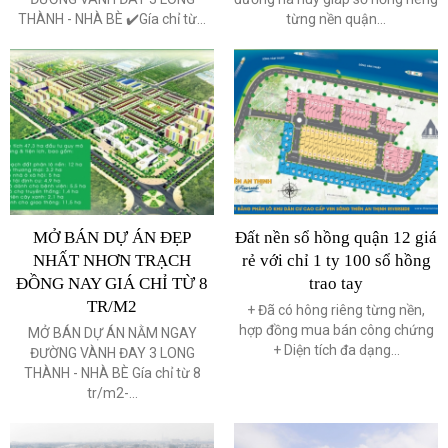
THÀNH - NHÀ BÈ ✔️Gía chỉ từ...
từng nền quận...
MỞ BÁN DỰ ÁN ĐẸP
Đất nền sổ hồng quận 12 giá
NHẤT NHƠN TRẠCH
rẻ với chỉ 1 ty 100 sổ hồng
ĐỒNG NAY GIÁ CHỈ TỪ 8
trao tay
TR/M2
+ Đã có hông riêng từng nền,
hợp đồng mua bán công chứng
MỞ BÁN DỰ ÁN NẰM NGAY
+ Diện tích đa dạng...
ĐƯỜNG VÀNH ĐAY 3 LONG
THÀNH - NHÀ BÈ Gía chỉ từ 8
tr/m2-...