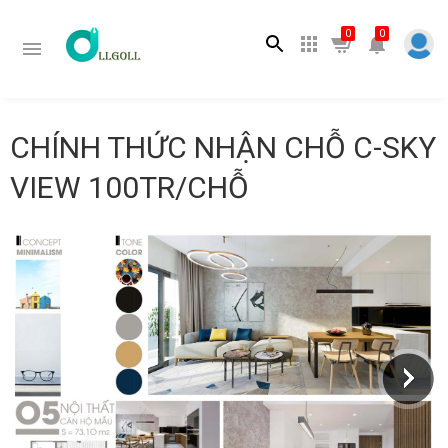
Tìm kiếm
0
0
CHÍNH THỨC NHẬN CHỖ C-SKY
VIEW 100TR/CHỖ