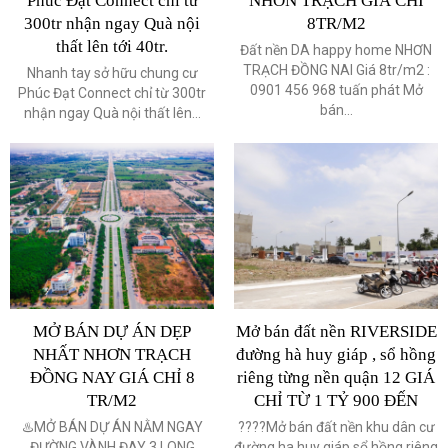
Phúc Đạt Connect chỉ từ
NHƠN TRẠCH GIÁ CHỈ
300tr nhận ngay Quà nội
8TR/M2
thất lên tới 40tr.
Đất nền DA happy home NHƠN
TRẠCH ĐỒNG NAI Giá 8tr/m2 :
Nhanh tay sở hữu chung cư
0901 456 968 tuấn phát Mở
Phúc Đạt Connect chỉ từ 300tr
bán...
nhận ngay Quà nội thất lên...
MỞ BÁN DỰ ÁN DẸP
Mở bán đất nền RIVERSIDE
NHẤT NHƠN TRẠCH
đường hà huy giáp , sổ hồng
ĐỒNG NAY GIÁ CHỈ 8
riêng từng nền quận 12 GIÁ
TR/M2
CHỈ TỪ 1 TỶ 900 ĐẾN
♨️MỞ BÁN DỰ ÁN NẰM NGAY
????Mở bán đất nền khu dân cư
ĐƯỜNG VÀNH ĐAY 3 LONG
đường ha huy giáp sổ hồng riêng