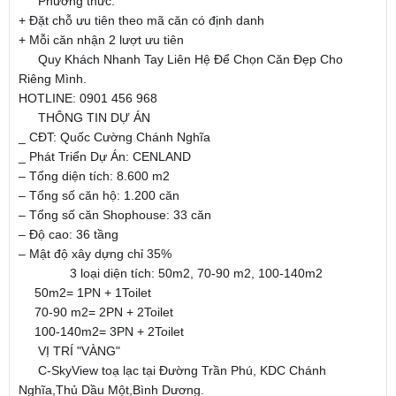
Phương thức:
????
+ Đặt chỗ ưu tiên theo mã căn có định danh
+ Mỗi căn nhận 2 lượt ưu tiên
Quy Khách Nhanh Tay Liên Hệ Để Chọn Căn Đẹp Cho
????
Riêng Mình.
HOTLINE: 0901 456 968
THÔNG TIN DỰ ÁN
????
????
_ CĐT: Quốc Cường Chánh Nghĩa
_ Phát Triển Dự Án: CENLAND
– Tổng diện tích: 8.600 m2
– Tổng số căn hộ: 1.200 căn
– Tổng số căn Shophouse: 33 căn
– Độ cao: 36 tầng
– Mật độ xây dựng chỉ 35%
3 loại diện tích: 50m2, 70-90 m2, 100-140m2
▶
▶
▶
50m2= 1PN + 1Toilet
????
70-90 m2= 2PN + 2Toilet
????
100-140m2= 3PN + 2Toilet
????
VỊ TRÍ "VÀNG"
????
C-SkyView toạ lạc tại Đường Trần Phú, KDC Chánh
????
Nghĩa,Thủ Dầu Một,Bình Dương.