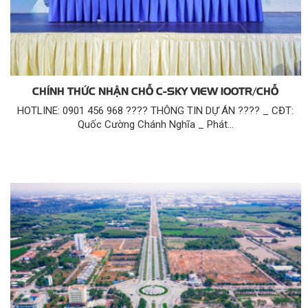
CHÍNH THỨC NHẬN CHỖ C-SKY VIEW 100TR/CHỖ
HOTLINE: 0901 456 968 ???? THÔNG TIN DỰ ÁN ???? _ CĐT:
Quốc Cường Chánh Nghĩa _ Phát...