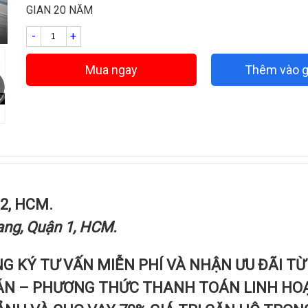
GIAN 20 NĂM
-
+
Mua ngay
Thêm vào g
2, HCM.
iang, Quận 1, HCM.
G KÝ TƯ VẤN MIỄN PHÍ VÀ NHẬN ƯU ĐÃI TỪ
BÁN – PHƯƠNG THỨC THANH TOÁN LINH HO