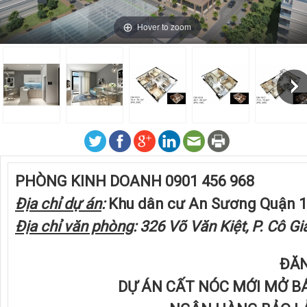
Hover to zoom
PHÒNG KINH DOANH
0901 456 968
Địa chỉ dự án
:
Khu dân cư An Sương Quận 1
Địa chỉ văn phòng
:
326 Võ Văn Kiệt, P. Cô G
ĐĂN
DỰ ÁN CẤT NÓC MỚI MỞ 