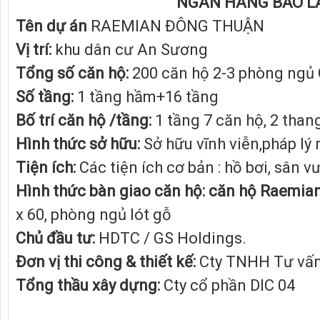
NGÂN HÀNG BẢO LẢ
Tên dự án
RAEMIAN ĐÔNG THUẬN
Vị trí:
khu dân cư An Sương
Tổng số căn hộ:
200 căn hộ 2-3 phòng ngủ 
Số tầng:
1 tầng hầm+16 tầng
Bố trí căn hộ /tầng:
1 tầng 7 căn hộ, 2 than
Hình thức sở hữu:
Sở hữu vĩnh viễn,pháp lý 
Tiện ích:
Các tiện ích cơ bản : hồ bơi, sân 
Hình thức bàn giao căn hộ:
căn hộ Raemia
x 60, phòng ngủ lót gỗ
Chủ đầu tư:
HDTC / GS Holdings.
Đơn vị thi công & thiết kế:
Cty TNHH Tư vấn
Tổng thầu xây dựng:
Cty cổ phần DIC 04