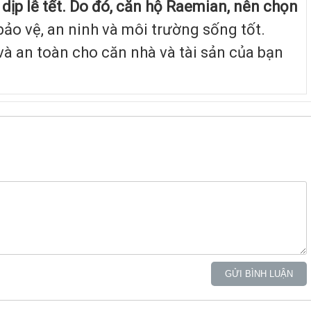
ịp lễ tết. Do đó,
căn hộ Raemian
,
nên chọn
ảo vệ, an ninh và môi trường sống tốt.
 và an toàn cho căn nhà và tài sản của bạn
GỬI BÌNH LUẬN