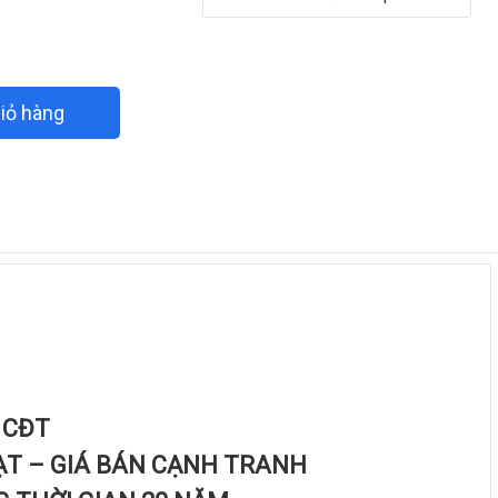
iỏ hàng
 CĐT
ẠT – GIÁ BÁN CẠNH TRANH