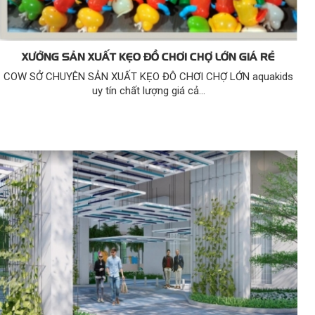
XƯỞNG SẢN XUẤT KẸO ĐỒ CHƠI CHỢ LỚN GIÁ RẺ
COW SỞ CHUYÊN SẢN XUẤT KẸO ĐÔ CHƠI CHỢ LỚN aquakids
uy tín chất lượng giá cả...