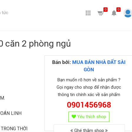
0
0
 tức
0 căn 2 phòng ngủ
Bán bởi:
MUA BÁN NHÀ ĐẤT SÀI
GÒN
Bạn muốn rõ hơn về sản phẩm ?
Gọi ngay cho shop để nhận được
thông tin chính xác về sản phẩm
CM.
0901456968
TOÁN LINH
Yêu thích shop
 TRONG THỜI
Ghé thăm shop