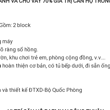
NH VÀ CHO VAY 70% GIÁ TRỊ CĂN HỘ TRON
Gồm: 2 block
g máy
rõ ràng sổ hồng.
vườn, khu chơi trẻ em, phòng cộng đồng, v.v….
n
hoàn thiện cơ bản, có tủ bếp dưới, đi sẵn ố
 và thiết kế ĐTXD-Bộ Quốc Phòng