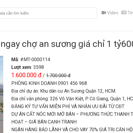
Video
Tin
ngay chợ an sương giá chỉ 1 tỷ60
Mã
: #MT-0000114
Lượt xem
: 3598
1.600.000 đ
/
1.700.000 đ
PHÒNG KINH DOANH 0901 456 968
Địa chỉ dự án: Khu dân cư An Sương Quận 12, HCM.
Địa chỉ văn phòng: 326 Võ Văn Kiệt, P. Cô Giang, Quận 1, H
ĐĂNG KÝ TƯ VẤN MIỄN PHÍ VÀ NHẬN ƯU ĐÃI TỪ CĐT
DỰ ÁN CẤT NÓC MỚI MỞ BÁN – PHƯƠNG THỨC THANH 
HOẠT – GIÁ BÁN CẠNH TRANH
NGÂN HÀNG BẢO LÃNH VÀ CHO VAY 70% GIÁ TRỊ CĂN HỘ