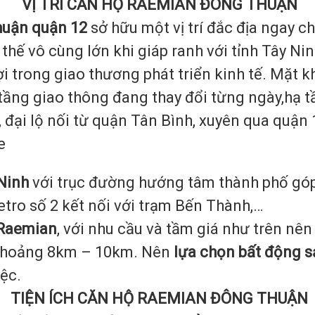
VỊ TRÍ CĂN HỘ RAEMIAN ĐÔNG THUẬN
huận quận 12
sở hữu một vị trí đắc địa ngay 
 thế vô cùng lớn khi giáp ranh với tỉnh Tây N
i trong giao thương phát triển kinh tế. Mặt k
g giao thông đang thay đổi từng ngày,hạ tần
 đại lộ nối từ quận Tân Bình, xuyên qua quận
e
 Ninh
với trục đường hướng tâm thành phố góp 
tro số 2 kết nối với trạm Bến Thành,…
 Raemian
, với nhu cầu và tầm giá như trên nê
h khoảng 8km – 10km. Nên
lựa chọn bất động s
iệc.
TIỆN ÍCH CĂN HỘ RAEMIAN ĐÔNG THUẬN