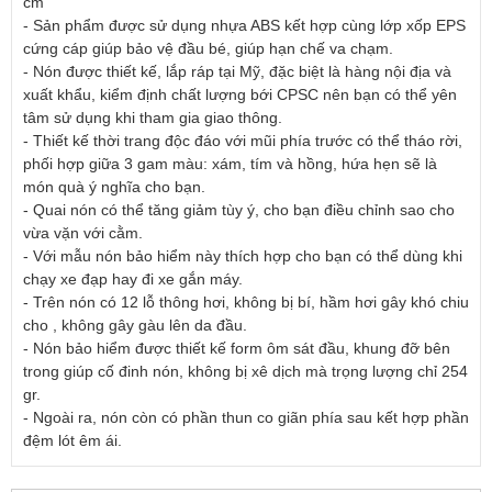
cm
- Sản phẩm được sử dụng nhựa ABS kết hợp cùng lớp xốp EPS
cứng cáp giúp bảo vệ đầu bé, giúp hạn chế va chạm.
- Nón được thiết kế, lắp ráp tại Mỹ, đặc biệt là hàng nội địa và
xuất khẩu, kiểm định chất lượng bới CPSC nên bạn có thể yên
tâm sử dụng khi tham gia giao thông.
- Thiết kế thời trang độc đáo với mũi phía trước có thể tháo rời,
phối hợp giữa 3 gam màu: xám, tím và hồng, hứa hẹn sẽ là
món quà ý nghĩa cho bạn.
- Quai nón có thể tăng giảm tùy ý, cho bạn điều chỉnh sao cho
vừa vặn với cằm.
- Với mẫu nón bảo hiểm này thích hợp cho bạn có thể dùng khi
chạy xe đạp hay đi xe gắn máy.
- Trên nón có 12 lỗ thông hơi, không bị bí, hầm hơi gây khó chiu
cho , không gây gàu lên da đầu.
- Nón bảo hiểm được thiết kế form ôm sát đầu, khung đỡ bên
trong giúp cố đinh nón, không bị xê dịch mà trọng lượng chỉ 254
gr.
- Ngoài ra, nón còn có phần thun co giãn phía sau kết hợp phần
đệm lót êm ái.