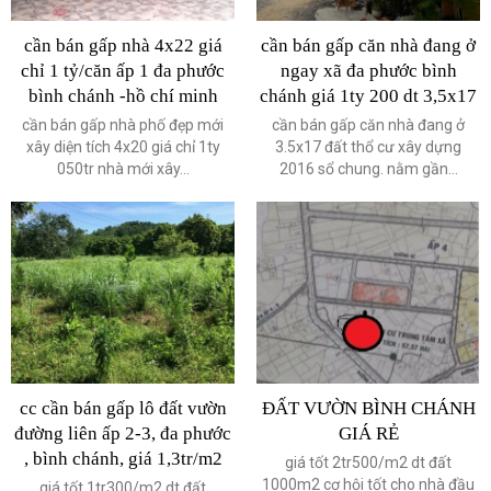
cần bán gấp nhà 4x22 giá
cần bán gấp căn nhà đang ở
chỉ 1 tỷ/căn ấp 1 đa phước
ngay xã đa phước bình
bình chánh -hồ chí minh
chánh giá 1ty 200 dt 3,5x17
cần bán gấp nhà phố đẹp mới
cần bán gấp căn nhà đang ở
xây diện tích 4x20 giá chỉ 1ty
3.5x17 đất thổ cư xây dựng
050tr nhà mới xây...
2016 sổ chung. nằm gần...
cc cần bán gấp lô đất vườn
ĐẤT VƯỜN BÌNH CHÁNH
đường liên ấp 2-3, đa phước
GIÁ RẺ
, bình chánh, giá 1,3tr/m2
giá tốt 2tr500/m2 dt đất
1000m2 cơ hội tốt cho nhà đầu
giá tốt 1tr300/m2 dt đất