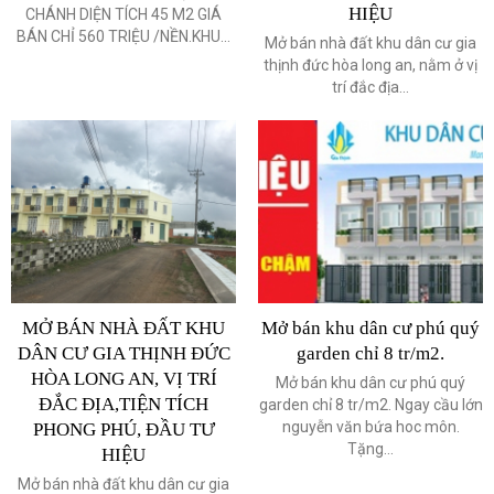
HIỆU
CHÁNH DIỆN TÍCH 45 M2 GIÁ
BÁN CHỈ 560 TRIỆU /NỀN.KHU...
Mở bán nhà đất khu dân cư gia
thịnh đức hòa long an, nằm ở vị
trí đắc địa...
MỞ BÁN NHÀ ĐẤT KHU
Mở bán khu dân cư phú quý
DÂN CƯ GIA THỊNH ĐỨC
garden chỉ 8 tr/m2.
HÒA LONG AN, VỊ TRÍ
Mở bán khu dân cư phú quý
ĐẮC ĐỊA,TIỆN TÍCH
garden chỉ 8 tr/m2. Ngay cầu lớn
nguyễn văn bứa hoc môn.
PHONG PHÚ, ĐẦU TƯ
Tặng...
HIỆU
Mở bán nhà đất khu dân cư gia