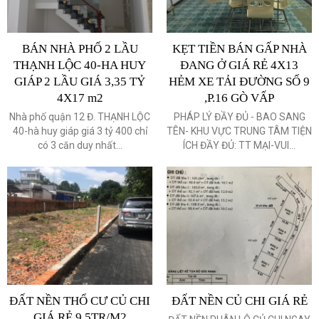
BÁN NHÀ PHỐ 2 LẦU
KẸT TIỀN BÁN GẤP NHÀ
THẠNH LỘC 40-HA HUY
ĐANG Ở GIÁ RẺ 4X13
GIÁP 2 LẦU GIÁ 3,35 TỶ
HẺM XE TẢI ĐƯỜNG SỐ 9
4X17 m2
,P.16 GÒ VẤP
Nhà phố quận 12 Đ. THẠNH LỘC
PHÁP LÝ ĐẦY ĐỦ - BAO SANG
40-hà huy giáp giá 3 tỷ 400 chỉ
TÊN- KHU VỰC TRUNG TÂM TIỆN
có 3 căn duy nhất...
ÍCH ĐẦY ĐỦ: TT MẠI-VUI...
ĐẤT NỀN THỔ CƯ CỦ CHI
ĐẤT NỀN CỦ CHI GIÁ RẺ
GIÁ RẺ 9,5TR/M2