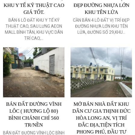
KHU Y TẾ KỸ THUẬT CAO
ĐẸP ĐƯỜNG NHỰA LỚN
GIÁ TỐT.
KHU TÊN LỬA
BÁN 6 LÔ ĐẤT KHU Y TẾ KỸ
CẦN BÁN 4 LÔ ĐẤT VỊ TRÍ ĐẸP
THUẬT CAO, SAU LƯNG AEON
ĐƯỜNG NHỰA LỚN KHU TÊN
MALL BÌNH TÂN, KHU VỰC DÂN
LỬA, ĐƯỜNG SỐ 29,KHU...
TRÍ CAO,...
BÁN ĐẤT ĐƯỜNG VĨNH
MỞ BÁN NHÀ ĐẤT KHU
LÔC ( HƯƠNG LỘ 80)
DÂN CƯ GIA THỊNH ĐỨC
BÌNH CHÁNH CHỈ 560
HÒA LONG AN, VỊ TRÍ
TR/NỀN
ĐẮC ĐỊA,TIỆN TÍCH
PHONG PHÚ, ĐẦU TƯ
BÁN ĐẤT ĐƯỜNG VĨNH LỘC BÌNH