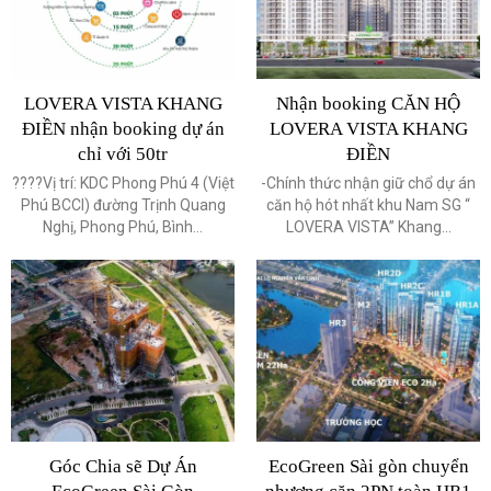
LOVERA VISTA KHANG
Nhận booking CĂN HỘ
ĐIỀN nhận booking dự án
LOVERA VISTA KHANG
chỉ với 50tr
ĐIỀN
????Vị trí: KDC Phong Phú 4 (Việt
-Chính thức nhận giữ chổ dự án
Phú BCCI) đường Trịnh Quang
căn hộ hót nhất khu Nam SG “
Nghị, Phong Phú, Bình...
LOVERA VISTA” Khang...
Góc Chia sẽ Dự Án
EcoGreen Sài gòn chuyển