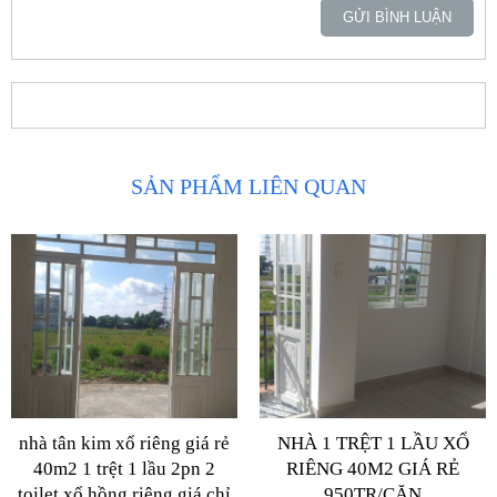
GỬI BÌNH LUẬN
SẢN PHẨM LIÊN QUAN
nhà tân kim xổ riêng giá rẻ
NHÀ 1 TRỆT 1 LẦU XỔ
40m2 1 trệt 1 lầu 2pn 2
RIÊNG 40M2 GIÁ RẺ
toilet xổ hồng riêng giá chỉ
950TR/CĂN