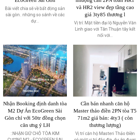
EcoGreen Sài Gòn
nhượng căn 2PN toàn HR1
và HR2 view đẹp tầng cao
Bài viết chia sẽ về bất động sản
giá 3ty85 thương l
sài gòn.. những so sánh về các
dự...
Vị trí: Mặt tiền đại lộ Nguyễn Văn
Linh giao với Tân Thuận tây kết
nối với...
Nhận Booking định danh tòa
Cần bán nhanh căn hộ
M2 Dự Án EcoGreen Sài
Master thảo điền 2PN tòa T5
Gòn chỉ với 50tr đồng chọn
71m2 giá bán: 4ty3 ( còn
căn ưng ý LH
thương lượng)
::NHẬN GIỮ CHỖ TÒA KIM
Vị trí căn hộ Masteri Thảo Điền
CƯƠNG M2 - ECOGREEN SAI
có một vị trí đắc địa, dự án được