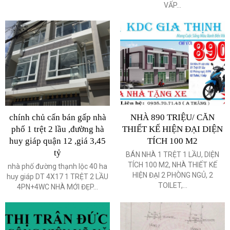
VẤP...
chính chủ cấn bán gấp nhà
NHÀ 890 TRIỆU/ CĂN
phố 1 trệt 2 lầu ,đường hà
THIẾT KẾ HIỆN ĐẠI DIỆN
huy giáp quận 12 ,giá 3,45
TÍCH 100 M2
tỷ
BÁN NHÀ 1 TRỆT 1 LẦU, DIỆN
TÍCH 100 M2, NHÀ THIẾT KẾ
nhà phố đường thạnh lộc 40 ha
HIỆN ĐẠI 2 PHÒNG NGỦ, 2
huy giáp DT 4X17 1 TRỆT 2 LẦU
TOILET,...
4PN+4WC NHÀ MỚI ĐẸP...