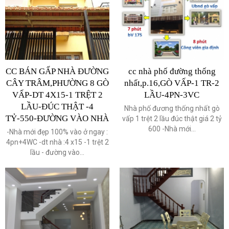
CC BÁN GẤP NHÀ ĐƯỜNG
cc nhà phố đường thống
CÂY TRÂM,PHƯỜNG 8 GÒ
nhất,p.16,GÒ VẤP-1 TR-2
VẤP-DT 4X15-1 TRỆT 2
LẦU-4PN-3VC
LẦU-ĐÚC THẬT -4
Nhà phố đương thống nhất gò
TỶ-550-ĐƯỜNG VÀO NHÀ
vấp 1 trệt 2 lầu đúc thật giá 2 tỷ
600 -Nhà mới...
-Nhà mới đẹp 100% vào ở ngay :
4pn+4WC -dt nhà :4 x15 -1 trệt 2
lầu - đường vào...