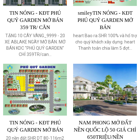
TIN NÓNG - KĐT PHÚ
smileyTIN NÓNG - KĐT
QUÝ GARDEN MỞ BÁN
PHÚ QUÝ GARDEN MỞ
359 TR/ CĂN
BÁN
TẶNG 10 CÂY VÀNG_9999 - 20
heart Bao ra SHR 100% và hổ trợ
XE ABLAKE NGÀY MỞ BÁN. MỞ
cho quý khách xây dựng. heart
BÁN KDC "PHÚ QUÝ GARDEN"
Thanh toán chia làm 5 đợt...
CHỈ 359TR/can...
TIN NÓNG - KĐT PHÚ
NAM PHONG MỞ ĐẤT
QUÝ GARDEN MỞ BÁN
NỀN QUỐC LỘ 50 GIÁ CHỈ
650TRIỆU/NỀN
20 nền đất SHR DT 80-116m2