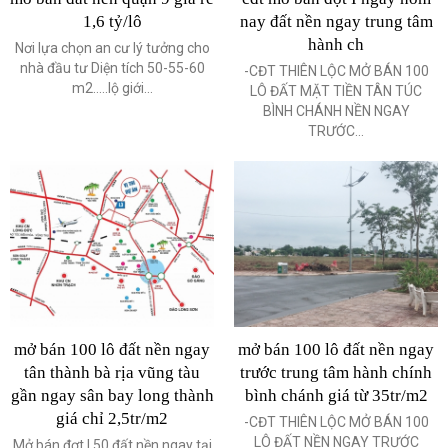
1,6 tỷ/lô
nay đất nền ngay trung tâm
hành ch
Nơi lựa chọn an cư lý tưởng cho
nhà đầu tư Diện tích 50-55-60
-CĐT THIÊN LỘC MỞ BÁN 100
m2…..lộ giới...
LÔ ĐẤT MẶT TIỀN TÂN TÚC
BÌNH CHÁNH NỀN NGAY
TRƯỚC...
mở bán 100 lô đất nền ngay
mở bán 100 lô đất nền ngay
tân thành bà rịa vũng tàu
trước trung tâm hành chính
gần ngay sân bay long thành
bình chánh giá từ 35tr/m2
giá chỉ 2,5tr/m2
-CĐT THIÊN LỘC MỞ BÁN 100
LÔ ĐẤT NỀN NGAY TRƯỚC
Mở bán đợt I 50 đất nền ngay tại