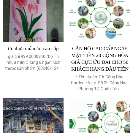
tủ nhựa quần áo cao cấp
CĂN HỘ CAO CẤP NGAY
MẶT TIỀN 20 CỘNG HÒA
giá chỉ 999.0000vnĐ /bộ Tủ
GIÁ CỰC ỨU ĐÃI CHO 50
nhựa mini 5 tầng 6 ngăn Kích
thước sản phẩm (60x48x124...
KHÁCH HÀNG ĐẦU TIÊN
• Tên dự án: DA Cộng Hòa
Garden • Vị trí: Số 20 Cộng Hòa,
Phường 12, Quận Tân...