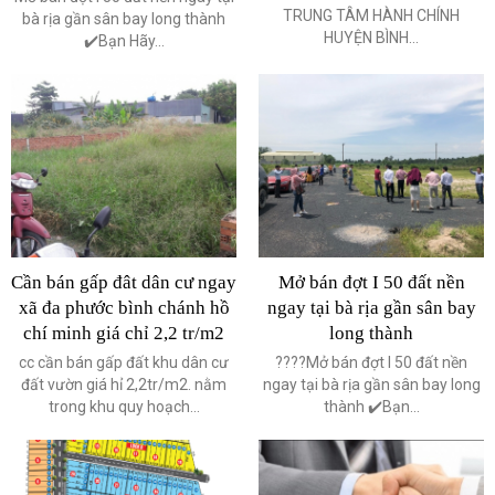
TRUNG TÂM HÀNH CHÍNH
bà rịa gần sân bay long thành
HUYỆN BÌNH...
✔️Bạn Hãy...
Cần bán gấp đât dân cư ngay
Mở bán đợt I 50 đất nền
xã đa phước bình chánh hồ
ngay tại bà rịa gần sân bay
chí minh giá chỉ 2,2 tr/m2
long thành
cc cần bán gấp đất khu dân cư
????️Mở bán đợt I 50 đất nền
đất vườn giá hỉ 2,2tr/m2. nằm
ngay tại bà rịa gần sân bay long
trong khu quy hoạch...
thành ✔️Bạn...