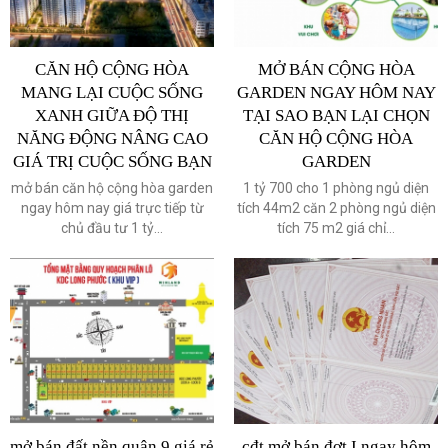
CĂN HỘ CỘNG HÒA
MỞ BÁN CỘNG HÒA
MANG LẠI CUỘC SỐNG
GARDEN NGAY HÔM NAY
XANH GIỮA ĐỘ THỊ
TẠI SAO BẠN LẠI CHỌN
NĂNG ĐỘNG NÂNG CAO
CĂN HỘ CỘNG HÒA
GIÁ TRỊ CUỘC SỐNG BẠN
GARDEN
mở bán căn hộ cộng hòa garden
1 tỷ 700 cho 1 phòng ngủ diện
ngay hôm nay giá trực tiếp từ
tích 44m2 căn 2 phòng ngủ diện
chủ đầu tư 1 tỷ...
tích 75 m2 giá chỉ...
mở bán đất nền quận 9 giá rẻ
cđt mở bán đợt I ngay hôm