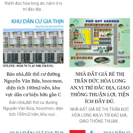
thịnh đức hòa long an, nằm ở vị
trí đắc địa...
Bán nhà,đất thổ cư đường
NHÀ ĐẤT GIÁ RẺ THỊ
Nguyễn Văn Bứa, hoocmon,
TRẤN ĐỨC HÒA LONG
diện tích 100m2/nền, khu
AN,VỊ TRÍ ĐẮC ĐỊA, GIAO
vực dân cư hiện hữu gần C
THÔNG THUẬN LỢI, TIỆN
ÍCH ĐẦY ĐỦ.
Bán nhà,đất thổ cư đường
Nguyễn Văn Bứa, hoocmon, diện
NHÀ ĐẤT GIÁ RẺ THỊ TRẤN ĐỨC
tích 100m2/nền, khu vực...
HÒA LONG AN,VỊ TRÍ ĐẮC ĐỊA,
GIAO THÔNG THUẬN...