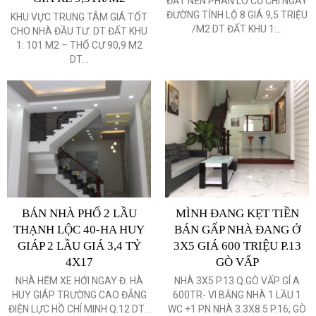
ĐẤT NỀN PHÂN LÔ CỦ CHI NGAY
ĐƯỜNG TỈNH LỘ 8 GIÁ 9,5 TRIỆU
KHU VỰC TRUNG TÂM GIÁ TỐT
/M2 DT ĐẤT KHU 1:...
CHO NHÀ ĐẦU TƯ. DT ĐẤT KHU
1: 101 M2 – THỔ CƯ 90,9 M2
DT...
BÁN NHÀ PHỐ 2 LẦU
MÌNH ĐANG KẸT TIỀN
THẠNH LỘC 40-HA HUY
BÁN GẤP NHÀ ĐANG Ở
GIÁP 2 LẦU GIÁ 3,4 TỶ
3X5 GIÁ 600 TRIỆU P.13
4X17
GÒ VẤP
NHÀ HẼM XE HỚI NGAY Đ. HÀ
NHÀ 3X5 P.13 Q.GÒ VẤP GÍ A
HUY GIÁP TRƯỜNG CAO ĐẲNG
600TR- VI BẰNG NHÀ 1 LẦU 1
ĐIỆN LỰC HỒ CHÍ MINH Q.12 DT...
WC +1 PN NHÀ 3.3X8.5 P.16, GÒ