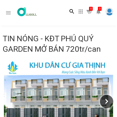
Tìm kiếm
0
0
TIN NÓNG - KĐT PHÚ QUÝ
GARDEN MỞ BÁN 720tr/can