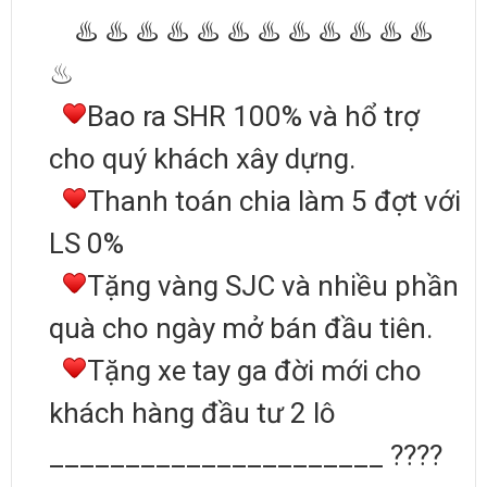
♨️ ♨️ ♨️ ♨️ ♨️ ♨️ ♨️ ♨️ ♨️ ♨️ ♨️ ♨️
♨
Bao ra SHR 100% và hổ trợ
cho quý khách xây dựng.
Thanh toán chia làm 5 đợt với
LS 0%
Tặng vàng SJC và nhiều phần
quà cho ngày mở bán đầu tiên.
Tặng xe tay ga đời mới cho
khách hàng đầu tư 2 lô
______________________ ????