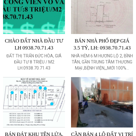
CHÀO ĐẤT NHÀ ĐẦU TƯ
BÁN NHÀ PHỐ ĐẸP GIÁ
LH 0938.70.71.43
3.5 TỶ, LH: 0938.70.71.43
ĐẤT THỊ TRẤN ĐỨC HÒA, GIÁ
NHÀ HẺM 6 M HƯƠNG LỘ 2, BÌNH
ĐẦU TƯ 8 TRIỆU / M2
TÂN, GẦN TRUNG TÂM THƯƠNG
LH:0938.70.71.43
MẠI ,BỆNH VIỆN,,,MỚI 100%...
BÁN ĐÁT KHU TÊN LỬA,
CẦN BÁN 4 LÔ ĐẤT VỊ TRÍ