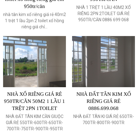
950tr/căn
NHÀ 1 TRỆT 1 LẦU 40M2 XỔ
RIÊNG 2PN 2TOILET GIÁ RẺ
nhà tân kim xổ riêng giá rẻ 40m2
950TR/CĂN 0886 699 068
1 trệt 1 lầu 2pn 2 toilet xổ hồng
riêng giá chỉ...
NHÀ XỔ RIÊNG GIÁ RẺ
NHÀ ĐẤT TÂN KIM XỔ
950TR/CĂN 50M2 1 LẦU 1
RIÊNG GIÁ RẺ
TRỆT 2PN 1TOILET
0886.699.068
NHÀ ĐẤT TÂN KIM CẦN GIUỘC
NHÀ ĐẤT TÂN KI GIÁ RẺ 650TR-
GIÁ RẺ 550TR-600TR-650TR-
700TR-800TR-900TR
700TR-750TR-900TR-950TR