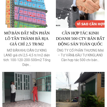
MỞ BÁN ĐẤT NỀN PHÂN
CẦN HỢP TÁC KINH
LÔ TÂN THÀNH BÀ RỊA
DOANH 500 CTV BÁN BẤT
GIÁ CHỈ 2,5 TR/M2
ĐỘNG SẢN TOÀN QUỐC
MỞ BÁN KHU DÂN CƯ KING
ÔNG TY CỔ PHẦN THƯƠNG MẠI
LAND giá chỉ 2,5-4,5 tr/m2 diện
– TƯ VẤN& ĐẦU TƯ KINGLAND
tích: 100-120-200-500m2 Tổng
Cần hợp tác 500 ctv bán...
Diện...