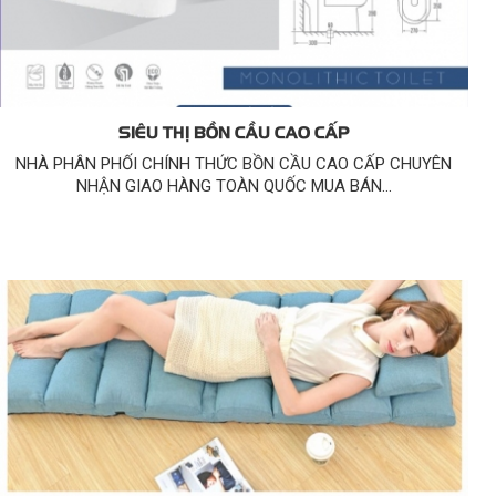
SIÊU THỊ BỒN CẦU CAO CẤP
NHÀ PHÂN PHỐI CHÍNH THỨC BỒN CẦU CAO CẤP CHUYÊN
NHẬN GIAO HÀNG TOÀN QUỐC MUA BÁN...