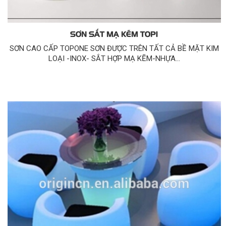
SƠN SẮT MẠ KẼM TOP1
SƠN CAO CẤP TOPONE SƠN ĐƯỢC TRÊN TẤT CẢ BỀ MẶT KIM
LOẠI -INOX- SẮT HỢP MẠ KẼM-NHỰA...